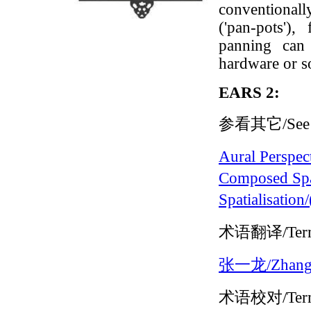
conventionall
('pan-pots')
panning can
hardware or so
EARS 2:
参看其它/See 
Aural Persp
Composed S
Spatialisatio
术语翻译/Terms
张一龙/Zhang 
术语校对/Terms