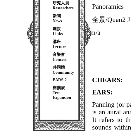
研究人員
Panoramics
Researchers
新聞
全景/Quan2 J
News
鏈接
n/a
Links
講座
Lecture
音樂會
Concert
共同體
Community
CHEARS:
EARS 2
樹擴展
EARS:
Tree
Expansion
Panning (or pa
is an aural an
It refers to 
sounds within