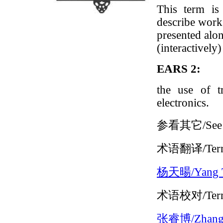
This term is
describe works
presented alo
(interactively)
EARS 2:
the use of tr
electronics.
参看其它/See 
术语翻译/Terms
杨天暘/Yang T
术语校对/Terms
张睿博/Zhang 