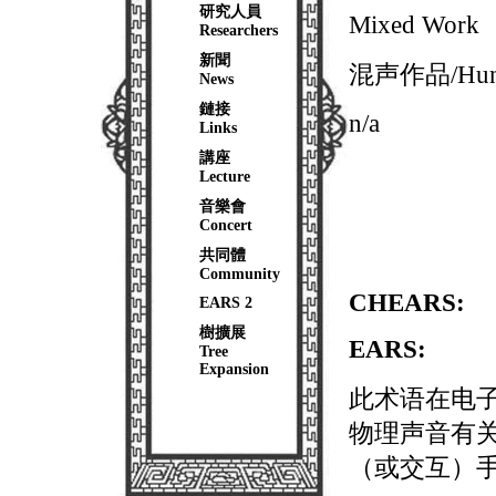
研究人員
Mixed Work
Researchers
新聞
混声作品/Hun3 
News
鏈接
n/a
Links
講座
Lecture
音樂會
Concert
共同體
Community
CHEARS:
EARS 2
樹擴展
EARS:
Tree
Expansion
此术语在电
物理声音有
（或交互）