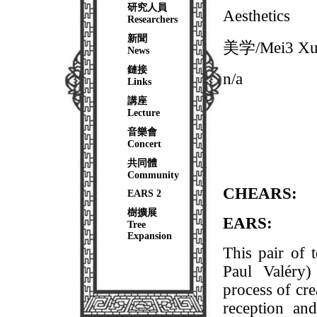
研究人員
Aesthetics
Researchers
新聞
美学/Mei3 Xu
News
鏈接
n/a
Links
講座
Lecture
音樂會
Concert
共同體
Community
CHEARS:
EARS 2
樹擴展
EARS:
Tree
Expansion
This pair of t
Paul Valéry)
process of cre
reception and