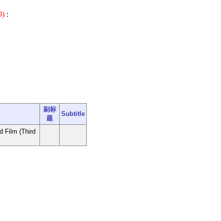
0)
:
副标
Subtitle
题
d Film (Third